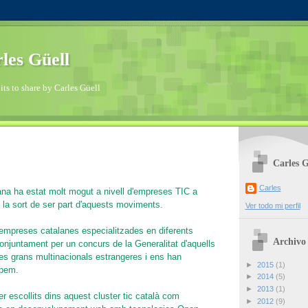
les Güell
ts to share by Carles Güell
Carles G
Carles
na ha estat molt mogut a nivell d'empreses TIC a
 la sort de ser part d'aquests moviments.
Ver todo mi perfil
'empreses catalanes especialitzades en diferents
Archivo 
 conjuntament per un concurs de la Generalitat d'aquells
s grans multinacionals estrangeres i ens han
►
2015
(1)
ipem.
►
2014
(5)
►
2013
(1)
er escollits dins aquest cluster tic català com
►
2012
(9)