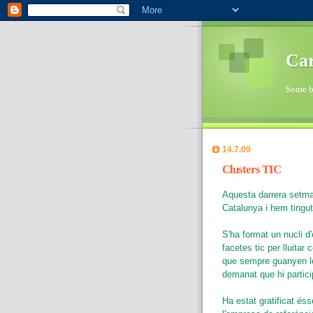
Car
Some bi
14.7.09
Clusters TIC
Aquesta darrera setma
Catalunya i hem tingut
S'ha format un nucli d
facetes tic per lluitar
que sempre guanyen le
demanat que hi partic
Ha estat gratificat éss