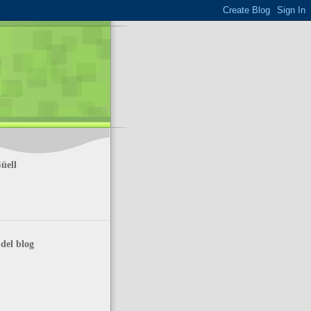
üell
del blog