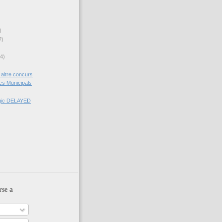
)
2)
(4)
altre concurs
es Municipals
ògic DELAYED
rse a