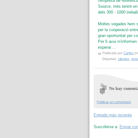
l'empresa de referèn
Source, més tenint en
dels 300 - 1000 trebal
Moltes vegades hem sen
per la cooperació entr
gran oportunitat per co
Per fi avui m'informen
esperar ...
Publicado por
Carles
e
Etiquetas:
clientes
,
emp
No hay comenta
Publicar un comentario
Entrada más reciente
Suscribirse a:
Enviar co