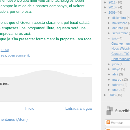
cia en desenvolupament web amb tecnologies Open
►
2011
(10)
 compte la mida dels nostres companys, al voltant
►
2010
(24)
ladors per empresa.
▼
2009
(44)
►
diciembre
(4
tit que el Govern aposta clarament pel teixit català,
►
noviembre
(
e empreses i pel programari lliure, aquesta serà una
►
octubre
(4)
►
septiembre
mprovar si és així.
▼
julio
(4)
 que ja s'ha presentat formalment la proposta i ara toca
Guanyem un 
Nous Websit
n
18:50
Clusters TIC
resa
,
open source
,
tic
Pont tecnol
►
junio
(1)
►
mayo
(5)
►
abril
(3)
►
marzo
(13)
rios:
►
febrero
(2)
►
enero
(2)
►
2008
(15)
Inicio
Entrada antigua
Suscribi
mentarios (Atom)
Entradas