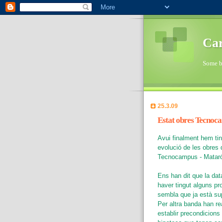
Car
Some bi
25.3.09
Estat obres Tecno
Avui finalment hem tin
evolució de les obres d
Tecnocampus - Matar
Ens han dit que la dat
haver tingut alguns pro
sembla que ja està sup
Per altra banda han re
establir precondicions