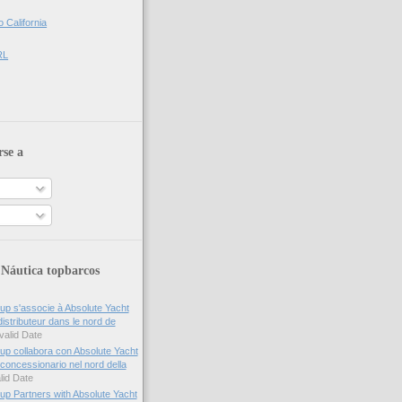
 California
RL
rse a
 Náutica topbarcos
p s'associe à Absolute Yacht
istributeur dans le nord de
valid Date
p collabora con Absolute Yacht
 concessionario nel nord della
lid Date
p Partners with Absolute Yacht