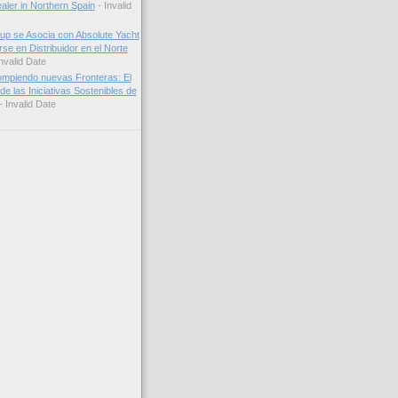
ler in Northern Spain
- Invalid
up se Asocia con Absolute Yacht
se en Distribuidor en el Norte
nvalid Date
mpiendo nuevas Fronteras: El
de las Iniciativas Sostenibles de
- Invalid Date