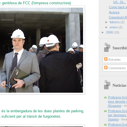
US - Dr...
 gentilesa de FCC (l'empresa constructora)
Come back to
Avanza
Canonical U
►
febrero
(2)
►
enero
(2)
►
2008
(15)
Suscribi
Entradas
Comentarios
Noticias
Probrava Grou
pour devenir d
l'Espagne
- In
 és la embergadura de les dues plantes de parking,
Probrava Grou
per diventare
suficient per al trànsit de furgonetes.
Spagna
- Inva
Probrava Grou