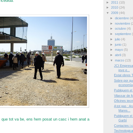
ncedida.
►
2011
(10)
►
2010
(24)
▼
2009
(44)
►
diciembre
(4
►
noviembre
(
►
octubre
(4)
►
septiembre
►
julio
(4)
►
junio
(1)
►
mayo
(5)
►
abril
(3)
▼
marzo
(13)
JCI Empresari
jove e...
Estat obres
Sobre por qu
economía
Publiquem el
Vilassar de 
Oficines te
A tot gas : A
Mares...
Publiquem el 
s que tot va be, ens hem posat un casc i hem anat a
Garbí
Contactes i 
Technological