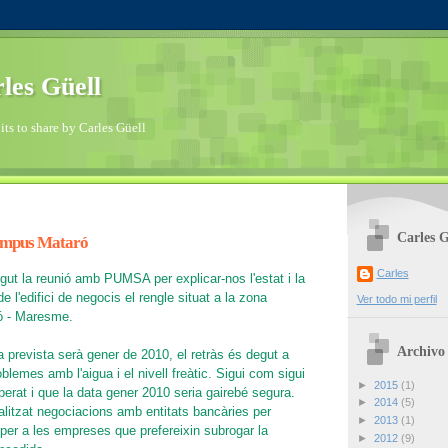
les Güell
ts to share by Carles Güell
Carles G
campus Mataró
Carles
gut la reunió amb PUMSA per explicar-nos l'estat i la
e l'edifici de negocis el rengle situat a la zona
Ver todo mi perfil
ó - Maresme.
Archivo 
a prevista serà gener de 2010, el retràs és degut a
blemes amb l'aigua i el nivell freàtic. Sigui com sigui
►
2015
(1)
erat i que la data gener 2010 seria gairebé segura.
►
2014
(5)
alitzat negociacions amb entitats bancàries per
►
2013
(1)
 per a les empreses que prefereixin subrogar la
►
2012
(9)