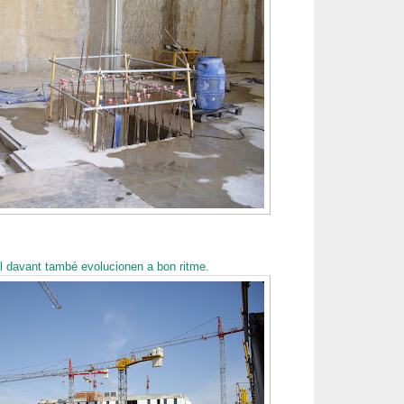
el davant també evolucionen a bon ritme.