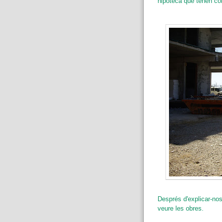
hipoteca que tenen co
Després d'explicar-no
veure les obres.