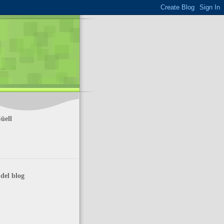
üell
del blog