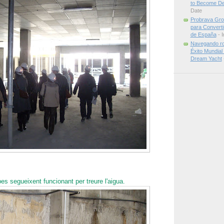
to Become Dea
Date
Probrava Gro
para Convertir
de España
- I
Navegando ro
Éxito Mundial 
Dream Yacht
es segueixent funcionant per treure l'aigua.