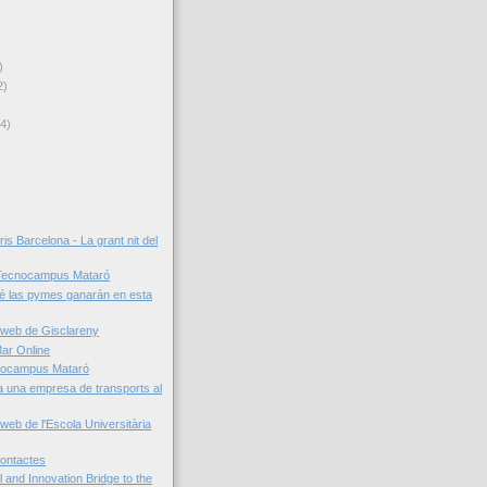
)
2)
(4)
s Barcelona - La grant nit del
 Tecnocampus Mataró
é las pymes ganarán en esta
 web de Gisclareny
Mar Online
cnocampus Mataró
ra una empresa de transports al
web de l'Escola Universitària
contactes
 and Innovation Bridge to the